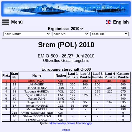
Menü
English
Ergebnisse
Srem (POL) 2010
EM O-500 - 26./27. Juni 2010
Offizielles Gesamtergebnis
Europameisterschaft O-500
Start
Lauf 1
Lauf 2
Lauf 3
Lauf 4
Gesamt
Platz
Name
Nation
Nr.
Punkte
Punkte
Punkte
Punkte
Punkte
1
29
Attila HAVAS
AUT
-
400
400
300
1100
2
13
Jiri MASEK
CZE
300
300
300
-
900
3
23
Robert HENCZ
HUN
169
127
169
400
738
4
78
Tadeusz HAREZA
POL
225
-
225
225
675
5
75
Zigfrids BITAINIS
LAT
127
225
127
-
479
6
86
Marian JUNG
SVK
400
-
-
-
400
7
9
Holger KLUGE
GER
71
95
-
169
335
8
17
Tomas KONRAD
CZE
53
169
-
-
222
9
8
Mauro BACCHI
ITA
95
-
95
-
190
218
Anton ROSENLEITNER
AUT
-
-
-
-
0
16
Glebas SOBCIUKAS
LTU
-
-
-
-
0
2
Ferenc CSAKO
AUT
-
-
-
-
0
Quelle:
Motorowodny Serwis Informacyjny
Admin