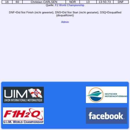
16
60
Christian CARLSEN
NOR
13
13:50,73
DNF
Quelle:
F2 World Championship
DNF=Did Not Finish (nicht gewertet), DNS=Did Not Start (nicht gestartet), DSQ=Disqualified
(disqualifiziert)
Admin