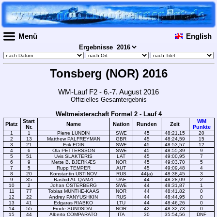
Menü
English
Ergebnisse
Tonsberg (NOR) 2016
WM-Lauf F2 - 6.-7. August 2016
Offizielles Gesamtergebnis
Weltmeisterschaft Formel 2 - Lauf 4
Start
WM
Platz
Name
Nation
Runden
Zeit
Nr.
Punkte
1
1
Pierre LUNDIN
SWE
45
48:21,15
20
2
13
Matthew PALFREYMAN
GBR
45
48:24,59
15
3
21
Erik EDIN
SWE
45
48:53,57
12
4
6
Ola PETTERSSON
SWE
45
48:55,39
9
5
51
Uvis SLAKTERIS
LAT
45
49:00,95
7
6
9
Mette B. BJERKÆS
NOR
45
49:03,70
5
7
5
Rupp TEMPER
AUT
45
49:09,48
4
8
20
Konstantin USTINOV
RUS
44(a)
48:38,45
3
9
35
Rashid AL QAMZI
UAE
44
48:28,09
2
10
2
Johan ÖSTERBERG
SWE
44
48:31,87
1
11
77
Tobias MUNTHE-KAAS
NOR
44
48:41,82
0
12
22
Andrey PANYUSHKIN
RUS
44
48:44,95
0
13
41
Edgaras RIABKO
LTU
44
48:46,26
0
14
55
Frode SUNDSDAL
NOR
42
48:32,73
0
15
44
Alberto COMPARATO
ITA
30
35:54,56
DNF