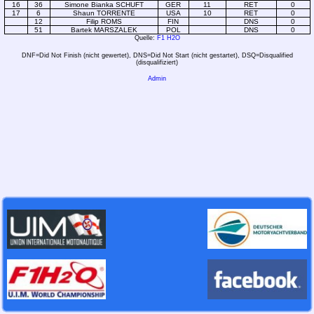
16
36
Simone Bianka SCHUFT
GER
11
RET
0
17
6
Shaun TORRENTE
USA
10
RET
0
12
Filip ROMS
FIN
DNS
0
51
Bartek MARSZALEK
POL
DNS
0
Quelle:
F1 H2O
DNF=Did Not Finish (nicht gewertet), DNS=Did Not Start (nicht gestartet), DSQ=Disqualified
(disqualifiziert)
Admin