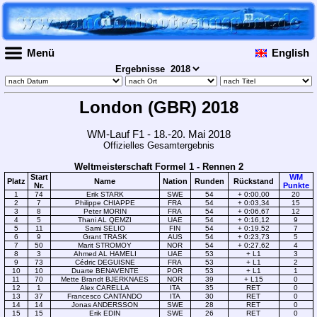
Menü
English
Ergebnisse
London (GBR) 2018
WM-Lauf F1 - 18.-20. Mai 2018
Offizielles Gesamtergebnis
Weltmeisterschaft Formel 1 - Rennen 2
Start
WM
Platz
Name
Nation
Runden
Rückstand
Nr.
Punkte
1
74
Erik STARK
SWE
54
+ 0:00,00
20
2
7
Philippe CHIAPPE
FRA
54
+ 0:03,34
15
3
8
Peter MORIN
FRA
54
+ 0:06,67
12
4
5
Thani AL QEMZI
UAE
54
+ 0:16,12
9
5
11
Sami SELIO
FIN
54
+ 0:19,52
7
6
9
Grant TRASK
AUS
54
+ 0:23,73
5
7
50
Marit STROMOY
NOR
54
+ 0:27,62
4
8
3
Ahmed AL HAMELI
UAE
53
+ L1
3
9
73
Cédric DEGUISNE
FRA
53
+ L1
2
10
10
Duarte BENAVENTE
POR
53
+ L1
1
11
70
Mette Brandt BJERKNAES
NOR
39
+ L15
0
12
1
Alex CARELLA
ITA
35
RET
0
13
37
Francesco CANTANDO
ITA
30
RET
0
14
14
Jonas ANDERSSON
SWE
28
RET
0
15
15
Erik EDIN
SWE
26
RET
0