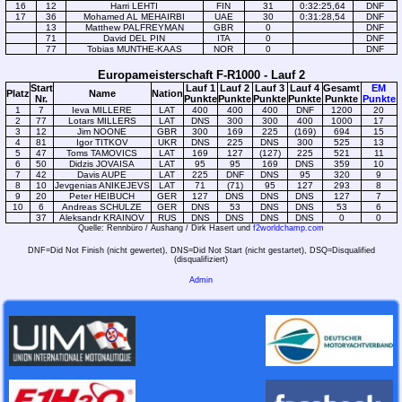
16
12
Harri LEHTI
FIN
31
0:32:25,64
DNF
17
36
Mohamed AL MEHAIRBI
UAE
30
0:31:28,54
DNF
13
Matthew PALFREYMAN
GBR
0
DNF
71
David DEL PIN
ITA
0
DNF
77
Tobias MUNTHE-KAAS
NOR
0
DNF
Europameisterschaft F-R1000 - Lauf 2
Start
Lauf 1
Lauf 2
Lauf 3
Lauf 4
Gesamt
EM
Platz
Name
Nation
Nr.
Punkte
Punkte
Punkte
Punkte
Punkte
Punkte
1
7
Ieva MILLERE
LAT
400
400
400
DNF
1200
20
2
77
Lotars MILLERS
LAT
DNS
300
300
400
1000
17
3
12
Jim NOONE
GBR
300
169
225
(169)
694
15
4
81
Igor TITKOV
UKR
DNS
225
DNS
300
525
13
5
47
Toms TAMOVICS
LAT
169
127
(127)
225
521
11
6
50
Didzis JOVAISA
LAT
95
95
169
DNS
359
10
7
42
Davis AUPE
LAT
225
DNF
DNS
95
320
9
8
10
Jevgenias ANIKEJEVS
LAT
71
(71)
95
127
293
8
9
20
Peter HEIBUCH
GER
127
DNS
DNS
DNS
127
7
10
6
Andreas SCHULZE
GER
DNS
53
DNS
DNS
53
6
37
Aleksandr KRAINOV
RUS
DNS
DNS
DNS
DNS
0
0
Quelle: Rennbüro / Aushang / Dirk Hasert und
f2worldchamp.com
DNF=Did Not Finish (nicht gewertet), DNS=Did Not Start (nicht gestartet), DSQ=Disqualified
(disqualifiziert)
Admin