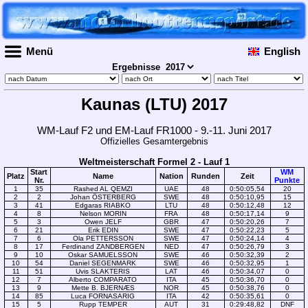
Menü
English
Ergebnisse
Kaunas (LTU) 2017
WM-Lauf F2 und EM-Lauf FR1000 - 9.-11. Juni 2017
Offizielles Gesamtergebnis
Weltmeisterschaft Formel 2 - Lauf 1
Start
WM
Platz
Name
Nation
Runden
Zeit
Nr.
Punkte
1
35
Rashed AL QEMZI
UAE
48
0:50:05,54
20
2
2
Johan ÖSTERBERG
SWE
48
0:50:10,95
15
3
41
Edgaras RIABKO
LTU
48
0:50:12,48
12
4
8
Nelson MORIN
FRA
48
0:50:17,14
9
5
3
Owen JELF
GBR
47
0:50:20,26
7
6
21
Erik EDIN
SWE
47
0:50:22,23
5
7
6
Ola PETTERSSON
SWE
47
0:50:24,14
4
8
17
Ferdinand ZANDBERGEN
NED
47
0:50:26,79
3
9
10
Oskar SAMUELSSON
SWE
46
0:50:32,39
2
10
54
Daniel SEGENMARK
SWE
46
0:50:32,95
1
11
51
Uvis SLAKTERIS
LAT
46
0:50:34,07
0
12
7
Alberto COMPARATO
ITA
45
0:50:36,70
0
13
9
Mette B. BJERNÆS
NOR
45
0:50:38,76
0
14
85
Luca FORNASARIG
ITA
42
0:50:35,61
0
15
5
Rupp TEMPER
AUT
31
0:29:48,82
DNF