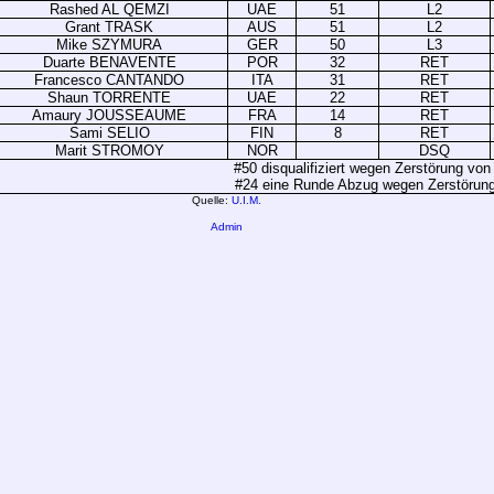
Rashed AL QEMZI
UAE
51
L2
Grant TRASK
AUS
51
L2
Mike SZYMURA
GER
50
L3
Duarte BENAVENTE
POR
32
RET
Francesco CANTANDO
ITA
31
RET
Shaun TORRENTE
UAE
22
RET
Amaury JOUSSEAUME
FRA
14
RET
Sami SELIO
FIN
8
RET
Marit STROMOY
NOR
DSQ
#50 disqualifiziert wegen Zerstörung von
#24 eine Runde Abzug wegen Zerstörung
Quelle:
U.I.M.
Admin