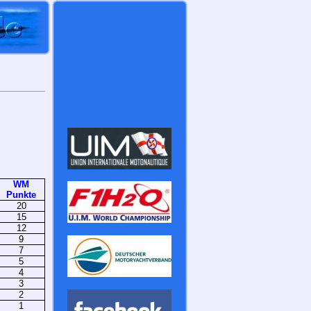
WM
Punkte
20
15
12
9
7
5
4
3
2
1