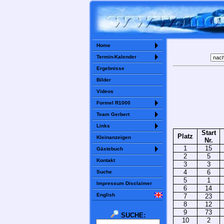
Home
Termin-Kalender
Ergebnisse
Bilder
Videos
Formel R1000
Team Gerbert
Links
Start
Platz
Kleinanzeigen
Nr.
1
15
Gästebuch
2
5
Kontakt
3
3
4
6
Suche
5
1
Impressum Disclaimer
6
14
English
7
23
8
12
9
73
SUCHE:
10
2