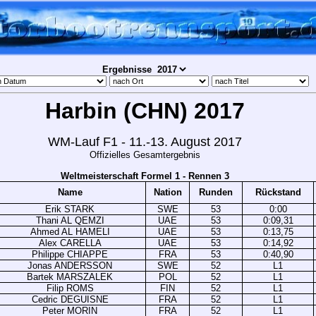
Ergebnisse
Harbin (CHN) 2017
WM-Lauf F1 - 11.-13. August 2017
Offizielles Gesamtergebnis
Weltmeisterschaft Formel 1 - Rennen 3
Name
Nation
Runden
Rückstand
Erik STARK
SWE
53
0:00
Thani AL QEMZI
UAE
53
0:09,31
Ahmed AL HAMELI
UAE
53
0:13,75
Alex CARELLA
UAE
53
0:14,92
Philippe CHIAPPE
FRA
53
0:40,90
Jonas ANDERSSON
SWE
52
L1
Bartek MARSZALEK
POL
52
L1
Filip ROMS
FIN
52
L1
Cedric DEGUISNE
FRA
52
L1
Peter MORIN
FRA
52
L1