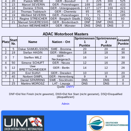
4
20
Patrick WIESE
GER - Bondorf
0
225
300
525
5
15
Marcel SEVERIN
GER - Petershagen
169
169
95
433
6
18
Dominic STAHL
GER - Untergruppenb.
127
127
169
423
7
10
Thomas Trabitzsch
GER - Chemnitz
95
95
71
261
8
19
Winfried SEVERIN
GER - Petershagen
71
71
53
195
9
17
Regine STREICHER
GER - Bergisch Gladb.
DSQ
53
40
93
21
Manuel SAUERESSIG
GER - Brodenbach
DNF
DNF
DNS
0
Jochen WEINHEIMER
GER - Münster
DNS
DNS
DNS
0
ADAC Motorboot Masters
Sprintrennen
Sprintrennen
Start
Gesamt
Platz
Name
Nation - Ort
1
2
Nr.
Punkte
Punkte
Punkte
1
5
Oskar SAMUELSSON
SWE - Bromma
20
20
40
2
19
Stefan HAGIN
GER - Wittlingen
18
18
36
GER -
3
7
Steffen MILZ
16
14
30
Neckargerach
4
50
Simone SCHUFT
GER - Neuss
12
16
28
Uwe
5
12
GER - Berlin
14
12
26
BRETTSCHNEIDER
6
20
Erol SUAVI
GER - Dresden
10
10
20
7
40
Norbert GIMPL
GER - Herrenberg
9
9
18
1
Daniel SPARRING
SWE - Stockholm
DNS
DNS
0
25
Martins MOROSZ
LAT - Liepaja
DNS
DNS
0
Quelle:
DMYV
DNF=Did Not Finish (nicht gewertet), DNS=Did Not Start (nicht gestartet), DSQ=Disqualified
(disqualifiziert)
Admin