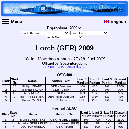
Menü
English
Ergebnisse
Lorch (GER) 2009
18. Int. Motorbootrennen - 27./28. Juni 2009
Offizielles Gesamtergebnis
OSY-400
,
F-ADAC
,
ADAC Masters
OSY-400
Start
Lauf 1
Lauf 2
Lauf 3
Gesamt
Platz
Name
Nation - Ort
Nr.
Punkte
Punkte
Punkte
Punkte
1
23
Philipp FRANZ
GER - Dresden
400
400
400
1200
2
19
Andreas NOACK
GER - Berlin
300
300
300
900
3
66
Jana NOLZE
GER -
169
169
127
465
4
6
Björn WIESENER
GER - Brandenburg
225
DNF
225
450
5
8
Thiemo WENDE
GER - Dessau
DNF
225
169
394
Formel ADAC
Start
Lauf 1
Lauf 2
Lauf 3
Gesamt
Platz
Name
Nation - Ort
Nr.
Punkte
Punkte
Punkte
Punkte
1
2
Bram SCHEEPERS
GER - Gennep (NED)
300
400
400
1100
2
5
Annebel SCHEEPERS
GER - Gennep (NED)
400
40
225
665
3
7
Uwe SCHWARICK
GER - Berlin
225
300
127
652