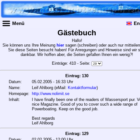
Menü
En
Gästebuch
Hallo!
Sie können uns Ihre Meinung
hier
sagen (schreiben) oder auch nur mitteile
Sie diese Seiten besucht haben! Für Anregungen und Hinweise sind wir 
dankbar. Wir hoffen aber, die Seiten gefallen Ihnen ein wenig?!
Einträge: 410 - Seite:
Eintrag: 130
Datum:
05.02.2005 - 16:33 Uhr
Name:
Leif Ahlborg (eMail:
Kontaktformular
)
Homepage:
http://www.nolimit.se
Inhalt:
I have finally been one of the readers of Wassersport pur. V
nice Magazine. Good of you to cover such a wide range of
Powerboating. Keep on the good job.
Best regards
Leif Ahlborg
Eintrag: 129
Datum:
02.02.2005 - 12:00 Uhr