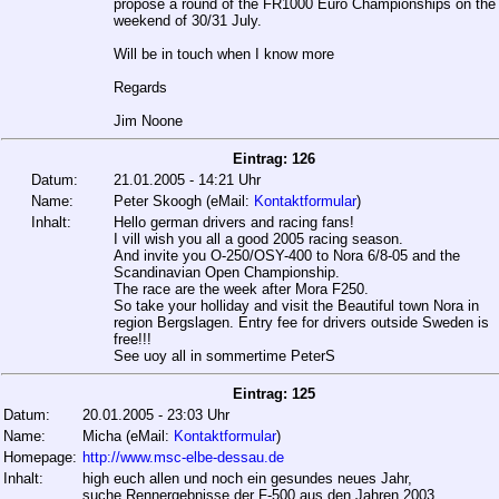
propose a round of the FR1000 Euro Championships on the
weekend of 30/31 July.
Will be in touch when I know more
Regards
Jim Noone
Eintrag: 126
Datum:
21.01.2005 - 14:21 Uhr
Name:
Peter Skoogh (eMail:
Kontaktformular
)
Inhalt:
Hello german drivers and racing fans!
I vill wish you all a good 2005 racing season.
And invite you O-250/OSY-400 to Nora 6/8-05 and the
Scandinavian Open Championship.
The race are the week after Mora F250.
So take your holliday and visit the Beautiful town Nora in
region Bergslagen. Entry fee for drivers outside Sweden is
free!!!
See uoy all in sommertime PeterS
Eintrag: 125
Datum:
20.01.2005 - 23:03 Uhr
Name:
Micha (eMail:
Kontaktformular
)
Homepage:
http://www.msc-elbe-dessau.de
Inhalt:
high euch allen und noch ein gesundes neues Jahr,
suche Rennergebnisse der F-500 aus den Jahren 2003.