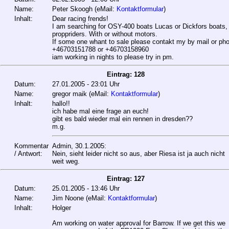
Name:
Peter Skoogh (eMail:
Kontaktformular
)
Inhalt:
Dear racing frends!
I am searching for OSY-400 boats Lucas or Dickfors boats,
proppriders. With or without motors.
If some one whant to sale please contakt my by mail or ph
+46703151788 or +46703158960
iam working in nights to please try in pm.
Eintrag: 128
Datum:
27.01.2005 - 23:01 Uhr
Name:
gregor maik (eMail:
Kontaktformular
)
Inhalt:
hallo!!
ich habe mal eine frage an euch!
gibt es bald wieder mal ein rennen in dresden??
m.g.
Kommentar
Admin, 30.1.2005:
/ Antwort:
Nein, sieht leider nicht so aus, aber Riesa ist ja auch nicht
weit weg.
Eintrag: 127
Datum:
25.01.2005 - 13:46 Uhr
Name:
Jim Noone (eMail:
Kontaktformular
)
Inhalt:
Holger
Am working on water approval for Barrow. If we get this we