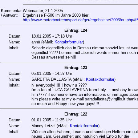
Kommentar
Webmaster, 21.1.2005:
/ Antwort:
Ergebnisse F-500 im Jahre 2003 hier:
http://www.motorbootrennsport.de/ger/ergebnisse/2003/au.php#f5
Eintrag: 124
Datum:
18.01.2005 - 17:18 Uhr
Name:
annü (eMail:
Kontaktformular
)
Inhalt:
Schade eigendlich das in Dessau nimma sooviel los ist wa
eigendlich???? hemmmmdl aber ich werde immer hin noch 
Dessau anwesend sein!!!
Eintrag: 123
Datum:
05.01.2005 - 14:37 Uhr
Name:
SARETTA DALL'ASTA (eMail:
Kontaktformular
)
Inhalt:
hi everybody!!!!!!! how r u ????
i'm a fan of LUCA GALAVERNA from Italy.... anyboby know
him???? if someone have an informations or immages abou
him please write at my e-mail saradallasta@virgilio.it thank
so much and Happy new year guys!!!!
Eintrag: 122
Datum:
01.01.2005 - 11:35 Uhr
Name:
Mandy Letzel (eMail:
Kontaktformular
)
Inhalt:
Wünsch allen Fahrern, Teams und sonstigen Helfern ein gu
neues Jahr, Gesundheit und natürlich viel Erfolg für die