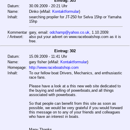
Eintrag: 303
Datum:
30.09.2009 - 20:21 Uhr
Name:
Dinko (eMail:
Kontaktformular
)
Inhalt:
searching propiler for JT-250 for Selva 15hp or Yamaha
15hp
Kommentar
gary, email:
odchamp@yahoo.co.uk
, 1.10.2009:
/ Antwort:
also put your advert on www.raceboatshop.com as it is
free.
Eintrag: 302
Datum:
15.09.2009 - 11:41 Uhr
Name:
gary fisher (eMail:
Kontaktformular
)
Homepage:
http://www.raceboatshop.com
Inhalt:
To our fellow boat Drivers, Mechanics, and enthusiastic
race fans.
Please have a look at a this new web site dedicated to
the buying and selling of powerboats,and all things
associated with powerboats.
So that people can benefit from this site as soon as
possible, we would be very grateful if you would forward
this message on to any of your friends and colleagues
who have an interest in boats.
Many Thanks