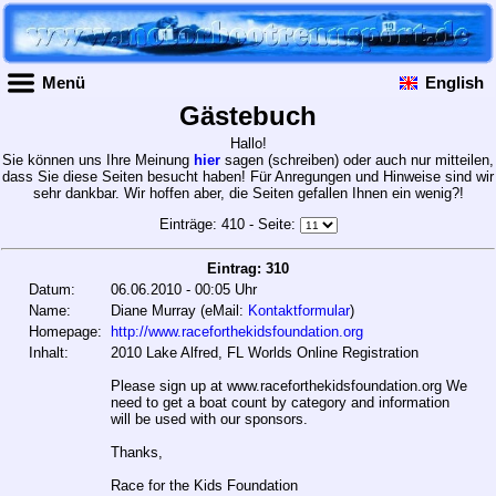
Menü
English
Gästebuch
Hallo!
Sie können uns Ihre Meinung
hier
sagen (schreiben) oder auch nur mitteilen,
dass Sie diese Seiten besucht haben! Für Anregungen und Hinweise sind wir
sehr dankbar. Wir hoffen aber, die Seiten gefallen Ihnen ein wenig?!
Einträge: 410 - Seite:
Eintrag: 310
Datum:
06.06.2010 - 00:05 Uhr
Name:
Diane Murray (eMail:
Kontaktformular
)
Homepage:
http://www.raceforthekidsfoundation.org
Inhalt:
2010 Lake Alfred, FL Worlds Online Registration
Please sign up at www.raceforthekidsfoundation.org We
need to get a boat count by category and information
will be used with our sponsors.
Thanks,
Race for the Kids Foundation