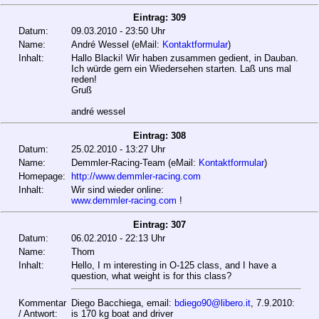
Eintrag: 309
Datum:
09.03.2010 - 23:50 Uhr
Name:
André Wessel (eMail:
Kontaktformular
)
Inhalt:
Hallo Blacki! Wir haben zusammen gedient, in Dauban.
Ich würde gern ein Wiedersehen starten. Laß uns mal
reden!
Gruß
andré wessel
Eintrag: 308
Datum:
25.02.2010 - 13:27 Uhr
Name:
Demmler-Racing-Team (eMail:
Kontaktformular
)
Homepage:
http://www.demmler-racing.com
Inhalt:
Wir sind wieder online:
www.demmler-racing.com
!
Eintrag: 307
Datum:
06.02.2010 - 22:13 Uhr
Name:
Thom
Inhalt:
Hello, I m interesting in O-125 class, and I have a
question, what weight is for this class?
Kommentar
Diego Bacchiega, email:
bdiego90@libero.it
, 7.9.2010:
/ Antwort:
is 170 kg boat and driver