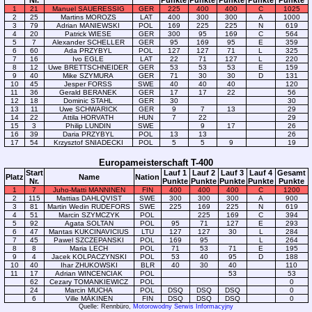
Nr.
Punkte
Punkte
Punkte
Punkte
Punkte
1
21
Manuel SAUERESSIG
GER
225
400
400
C
1025
2
25
Martins MOROZS
LAT
400
300
300
A
1000
3
79
Adrian MANIEWSKI
POL
169
225
225
N
619
4
20
Patrick WIESE
GER
300
95
169
C
564
5
7
Alexander SCHELLER
GER
95
169
95
E
359
6
60
Ada PRZYBYL
POL
127
127
71
L
325
7
16
Ivo EGLE
LAT
22
71
127
L
220
8
12
Uwe BRETTSCHNEIDER
GER
53
53
53
E
159
9
40
Mike SZYMURA
GER
71
30
30
D
131
10
45
Jesper FORSS
SWE
40
40
40
120
11
36
Gerald BERANEK
GER
17
17
22
56
12
18
Dominic STAHL
GER
30
30
13
11
Uwe SCHWARICK
GER
9
7
13
29
14
22
Attila HORVATH
HUN
7
22
29
15
3
Philip LUNDIN
SWE
9
17
26
16
39
Daria PRZYBYL
POL
13
13
26
17
54
Krzysztof SNIADECKI
POL
5
5
9
19
Europameisterschaft T-400
Start
Lauf 1
Lauf 2
Lauf 3
Lauf 4
Gesamt
Platz
Name
Nation
Nr.
Punkte
Punkte
Punkte
Punkte
Punkte
1
7
Juho-Matti MANNINEN
FIN
400
400
400
C
1200
2
115
Mattias DAHLQVIST
SWE
300
300
300
A
900
3
81
Martin Wedin RUDEFORS
SWE
225
169
225
N
619
4
51
Marcin SZYMCZYK
POL
225
169
C
394
5
92
Agata SOLTAN
POL
95
71
127
E
293
6
47
Mantas KUKCINAVICIUS
LTU
127
127
30
L
284
7
45
Pawel SZCZEPANSKI
POL
169
95
L
264
8
8
Maria LECH
POL
71
53
71
E
195
9
4
Jacek KOLPACZYNSKI
POL
53
40
95
D
188
10
40
Ihar ZHUKOWSKI
BLR
40
30
40
110
11
17
Adrian WINCENCIAK
POL
53
53
62
Cezary TOMANKIEWICZ
POL
0
24
Marcin MUCHA
POL
DSQ
DSQ
DSQ
0
6
Ville MÄKINEN
FIN
DSQ
DSQ
DSQ
0
Quelle: Rennbüro,
Motorowodny Serwis Informacyjny