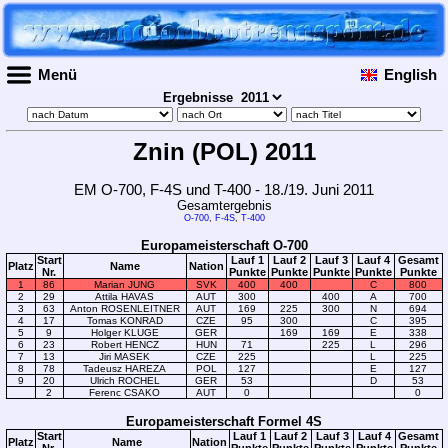
Menü
English
Ergebnisse
Znin (POL) 2011
EM O-700, F-4S und T-400 - 18./19. Juni 2011
Gesamtergebnis
O-700
,
F-4S
,
T-400
Europameisterschaft O-700
Start
Lauf 1
Lauf 2
Lauf 3
Lauf 4
Gesamt
Platz
Name
Nation
Nr.
Punkte
Punkte
Punkte
Punkte
Punkte
1
86
Marian JUNG
SVK
400
400
C
800
2
29
Attila HAVAS
AUT
300
400
A
700
3
63
Anton ROSENLEITNER
AUT
169
225
300
N
694
4
17
Tomas KONRAD
CZE
95
300
C
395
5
9
Holger KLUGE
GER
169
169
E
338
6
23
Robert HENCZ
HUN
71
225
L
296
7
13
Jiri MASEK
CZE
225
L
225
8
78
Tadeusz HAREZA
POL
127
E
127
9
20
Ulrich ROCHEL
GER
53
D
53
2
Ferenc CSAKO
AUT
0
0
Europameisterschaft Formel 4S
Start
Lauf 1
Lauf 2
Lauf 3
Lauf 4
Gesamt
Platz
Name
Nation