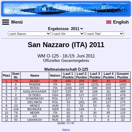
Menü
English
Ergebnisse
San Nazzaro (ITA) 2011
WM O-125 - 18./19. Juni 2011
Offizielles Gesamtergebnis
Weltmeisterschaft O-125
Start
Lauf 1
Lauf 2
Lauf 3
Lauf 4
Gesamt
Platz
Name
Nation
Nr.
Punkte
Punkte
Punkte
Punkte
Punkte
1
78
ZILIOLI
ITA
400
400
400
(0)
1200
2
6
FANZINI
ITA
300
300
(225)
400
1000
3
24
ROSSI
ITA
(169)
225
300
300
825
4
7
AASLAV-KAASIK
EST
225
95
169
(0)
489
5
2
DI FEBO
USA
(95)
127
127
225
479
4
10
SYNORACKI
POL
127
71
(40)
169
367
7
5
ZIELINKSI
POL
53
(30)
95
127
275
8
23
HENCZ
HUN
71
53
53
(0)
177
9
109
BEHNCKE
GER
(0)
169
0
0
169
10
79
NEGRI
ITA
(0)
0
30
95
125
11
19
VÖ
HUN
(0)
40
71
0
111
12
50
USHAKOV
RUS
(0)
22
0
0
22
Quelle:
U.I.M.
Admin