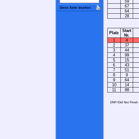
59
67
Diese Seite drucken
64
28
Start
Platz
Nr.
1
4
2
37
3
44
4
99
5
15
6
43
7
51
8
9
9
64
10
14
11
88
DNF=Did Not Finish (