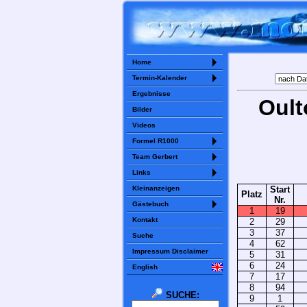
Home
Termin-Kalender
Ergebnisse
Oult
Bilder
Videos
Formel R1000
Team Gerbert
Links
Kleinanzeigen
Start
Platz
Nr.
Gästebuch
1
19
Kontakt
2
29
3
37
Suche
4
62
Impressum Disclaimer
5
31
6
24
English
7
17
8
94
SUCHE:
9
1