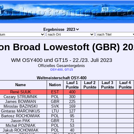
Ergebnisse
on Broad Lowestoft (GBR) 2
WM OSY400 und GT15 - 22./23. Juli 2023
Offizielles Gesamtergebnis
OSY-400
,
GT-15
Weltmeisterschaft OSY-400
Lauf 1
Lauf 2
Lauf 3
Lauf 4
Name
Nation
Punkte
Punkte
Punkte
Punkte
René SUUK
EST
400
Cezary STRUMNIK
POL
300
James BOWMAN
GBR
225
Miroslav BAZINSKI
SVK
169
Gintaras MARCINKUS
LTU
127
Bartosz ROCHOWIAK
POL
95
Jason PAK
GBR
71
Michal POZNIAK
POL
53
Jakub ROCHOWIAK
POL
40