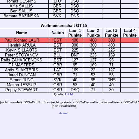
Tomas CESNYS
LTU
DSQ
Alfie SALLIS
GBR
DSQ
Ben SALLIS
GBR
DSQ
Barbara BAZINSKA
SVK
DNS
Weltmeisterschaft GT-15
Lauf 1
Lauf 2
Lauf 3
Lauf 4
Name
Nation
Punkte
Punkte
Punkte
Punkte
Paul Richard LAUR
EST
400
400
300
Hendrik ARULA
EST
300
300
400
Kevin SILLAOTS
EST
225
30
225
Peter STOYANOV
BUL
DNF
225
169
Ralfs ZAHARCENOKS
EST
127
127
95
TJ MASTERS
GBR
95
169
71
Ardis SLAKTERIS
LAT
169
22
127
Jared DUNCAN
GBR
71
53
53
Simon JUNG
SVK
40
95
DNS
Mason JESSUP
GBR
53
40
40
Poppy STEWART
GBR
DSQ
71
30
Quelle:
U.I.M.
nicht beendet), DNS=Did Not Start (nicht gestartet), DSQ=Disqualified (disqualifiziert), DNQ=Did 
(nicht qualifiziert)
Admin