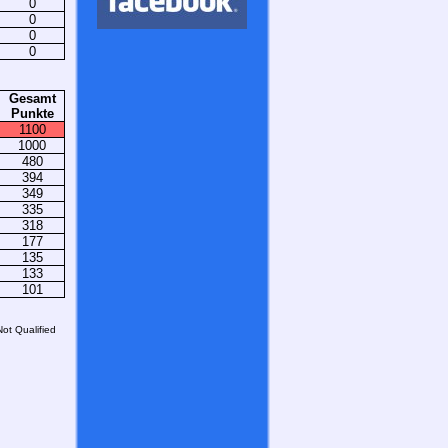
0
0
0
0
Gesamt
Punkte
1100
1000
480
394
349
335
318
177
135
133
101
Not Qualified