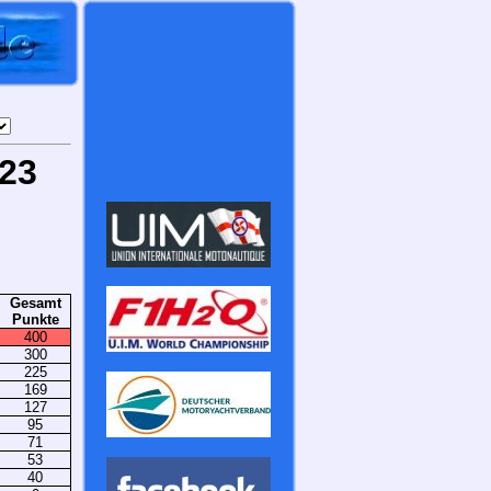
023
Gesamt
Punkte
400
300
225
169
127
95
71
53
40