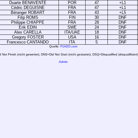
Duarte BENAVENTE
POR
47
+L1
Cédric DEGUISNE
FRA
47
+L1
Béranger ROBART
FRA
43
+L5
Filip ROMS
FIN
30
DNF
Philippe CHIAPPE
FRA
28
DNF
Erik EDIN
SWE
24
DNF
Alex CARELLA
ITA/UAE
18
DNF
Gregory FOSTER
USA
16
DNF
Francesco CANTANDO
ITA
5
DNF
Quelle:
F1H2O.com
Not Finish (nicht gewertet), DNS=Did Not Start (nicht gestartet), DSQ=Disqualified (disqualifiziert
Admin