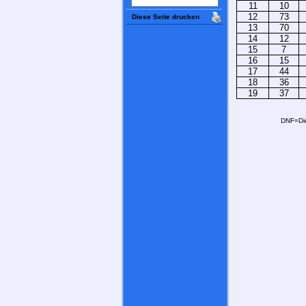
11
10
12
73
Diese Seite drucken
13
70
14
12
15
7
16
15
17
44
18
36
19
37
DNF=Did 