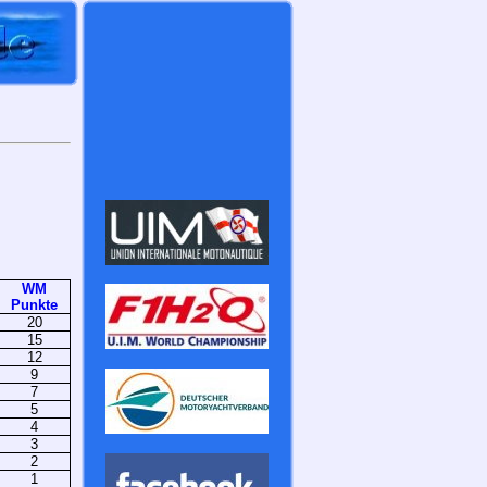
WM
Punkte
20
15
12
9
7
5
4
3
2
1