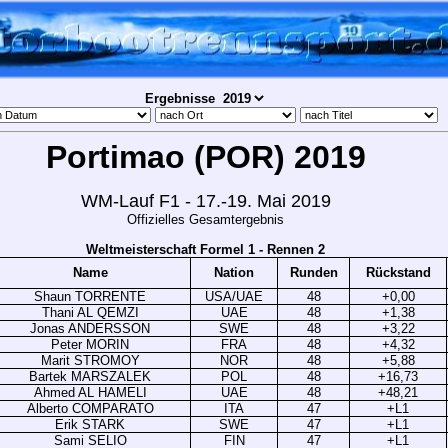
Ergebnisse
Portimao (POR) 2019
WM-Lauf F1 - 17.-19. Mai 2019
Offizielles Gesamtergebnis
Weltmeisterschaft Formel 1 - Rennen 2
Name
Nation
Runden
Rückstand
Shaun TORRENTE
USA/UAE
48
+0,00
Thani AL QEMZI
UAE
48
+1,38
Jonas ANDERSSON
SWE
48
+3,22
Peter MORIN
FRA
48
+4,32
Marit STROMOY
NOR
48
+5,88
Bartek MARSZALEK
POL
48
+16,73
Ahmed AL HAMELI
UAE
48
+48,21
Alberto COMPARATO
ITA
47
+L1
Erik STARK
SWE
47
+L1
Sami SELIO
FIN
47
+L1