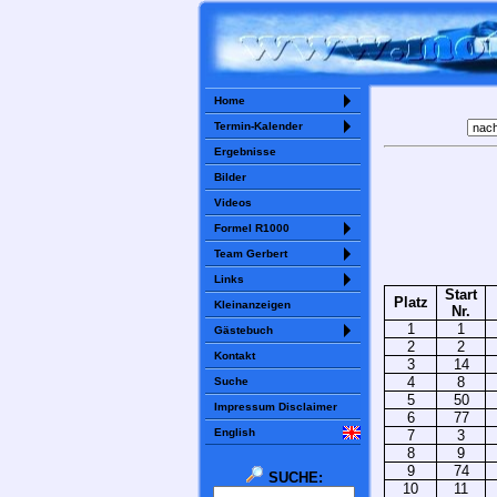
Home
Termin-Kalender
Ergebnisse
Bilder
Videos
Formel R1000
Team Gerbert
Links
Start
Platz
Kleinanzeigen
Nr.
1
1
Gästebuch
2
2
Kontakt
3
14
4
8
Suche
5
50
Impressum Disclaimer
6
77
English
7
3
8
9
9
74
SUCHE:
10
11