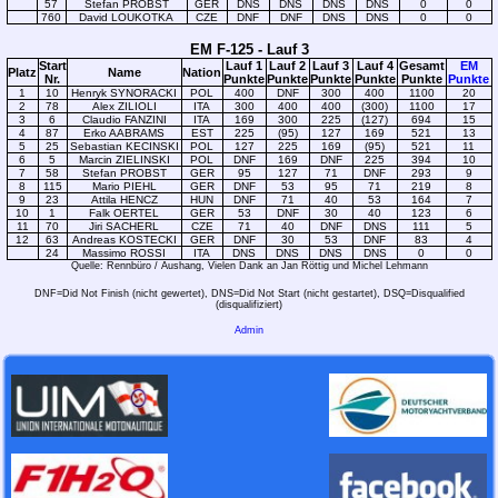
57
Stefan PROBST
GER
DNS
DNS
DNS
DNS
0
0
760
David LOUKOTKA
CZE
DNF
DNF
DNS
DNS
0
0
EM F-125 - Lauf 3
Start
Lauf 1
Lauf 2
Lauf 3
Lauf 4
Gesamt
EM
Platz
Name
Nation
Nr.
Punkte
Punkte
Punkte
Punkte
Punkte
Punkte
1
10
Henryk SYNORACKI
POL
400
DNF
300
400
1100
20
2
78
Alex ZILIOLI
ITA
300
400
400
(300)
1100
17
3
6
Claudio FANZINI
ITA
169
300
225
(127)
694
15
4
87
Erko AABRAMS
EST
225
(95)
127
169
521
13
5
25
Sebastian KECINSKI
POL
127
225
169
(95)
521
11
6
5
Marcin ZIELINSKI
POL
DNF
169
DNF
225
394
10
7
58
Stefan PROBST
GER
95
127
71
DNF
293
9
8
115
Mario PIEHL
GER
DNF
53
95
71
219
8
9
23
Attila HENCZ
HUN
DNF
71
40
53
164
7
10
1
Falk OERTEL
GER
53
DNF
30
40
123
6
11
70
Jiri SACHERL
CZE
71
40
DNF
DNS
111
5
12
63
Andreas KOSTECKI
GER
DNF
30
53
DNF
83
4
24
Massimo ROSSI
ITA
DNS
DNS
DNS
DNS
0
0
Quelle: Rennbüro / Aushang, Vielen Dank an Jan Röttig und Michel Lehmann
DNF=Did Not Finish (nicht gewertet), DNS=Did Not Start (nicht gestartet), DSQ=Disqualified
(disqualifiziert)
Admin