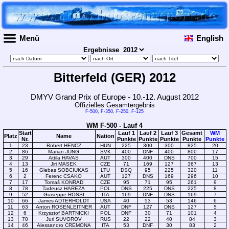
Menü
English
Ergebnisse
Bitterfeld (GER) 2012
DMYV Grand Prix of Europe - 10.-12. August 2012
Offizielles Gesamtergebnis
F-500
,
F-350
,
F-250
,
F-125
WM F-500 - Lauf 4
Start
Lauf 1
Lauf 2
Lauf 3
Gesamt
WM
Platz
Name
Nation
Nr.
Punkte
Punkte
Punkte
Punkte
Punkte
1
23
Robert HENCZ
HUN
225
300
300
825
20
2
86
Marian JUNG
SVK
400
DNF
400
800
17
3
29
Attila HAVAS
AUT
300
400
DNS
700
15
4
13
Jiri MASEK
CZE
71
169
127
367
13
5
16
Glebas SOBCIUKAS
LTU
DSQ
95
225
320
11
6
2
Ferenc CSAKO
AUT
127
DNS
169
296
10
7
17
Tomaš KONRAD
CZE
95
71
95
261
9
8
78
Tadeusz HAREZA
POL
DNS
225
DNS
225
8
9
52
Guiseppe ROSSI
ITA
169
DNF
DNS
169
7
10
66
James ADTERHOLDT
USA
40
53
53
146
6
11
63
Anton ROSENLEITNER
AUT
DNF
127
DNS
127
5
12
6
Krzysztof BARTNICKI
POL
DNF
30
71
101
4
13
70
Juri SUVOROV
RUS
22
22
40
84
3
14
46
Alessandro CREMONA
ITA
53
DNF
30
83
2