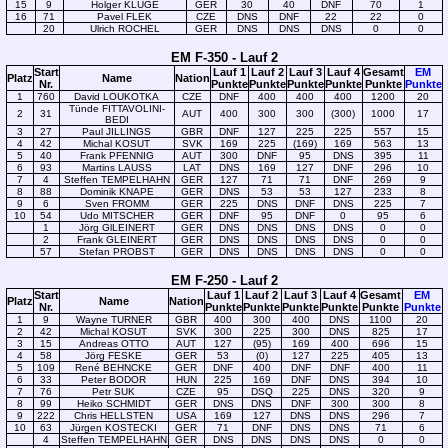
15
9
Holger KLUGE
GER
30
40
DNF
70
1
16
71
Pavel FLEK
CZE
DNS
DNF
22
22
0
20
Ulrich ROCHEL
GER
DNS
DNS
DNS
0
0
EM F-350 - Lauf 2
Start
Lauf 1
Lauf 2
Lauf 3
Lauf 4
Gesamt
EM
Platz
Name
Nation
Nr.
Punkte
Punkte
Punkte
Punkte
Punkte
Punkte
1
760
David LOUKOTKA
CZE
DNF
400
400
400
1200
20
Tünde FITTAVOLINI-
2
31
AUT
400
300
300
(300)
1000
17
BEDI
3
27
Paul JILLINGS
GBR
DNF
127
225
225
557
15
4
42
Michal KOSUT
SVK
169
225
(169)
169
563
13
5
40
Frank PFENNIG
AUT
300
DNF
95
DNS
395
11
6
93
Martins LAUSS
LAT
DNS
169
127
DNF
296
10
7
4
Steffen TEMPELHAHN
GER
127
71
71
DNF
269
9
8
88
Dominik KNAPE
GER
DNS
53
53
127
233
8
9
6
Sven FROMM
GER
225
DNS
DNF
DNS
225
7
10
54
Udo MITSCHER
GER
DNF
95
DNF
0
95
6
1
Jörg GlLEINERT
GER
DNS
DNS
DNS
DNS
0
0
2
Frank GLEINERT
GER
DNS
DNS
DNS
DNS
0
0
57
Stefan PROBST
GER
DNS
DNS
DNS
DNS
0
0
EM F-250 - Lauf 2
Start
Lauf 1
Lauf 2
Lauf 3
Lauf 4
Gesamt
EM
Platz
Name
Nation
Nr.
Punkte
Punkte
Punkte
Punkte
Punkte
Punkte
1
9
Wayne TURNER
GBR
400
300
400
DNS
1100
20
2
42
Michal KOSUT
SVK
300
225
300
DNS
825
17
3
15
Andreas OTTO
AUT
127
(95)
169
400
696
15
4
58
Jörg FESKE
GER
53
(0)
127
225
405
13
5
109
René BEHNCKE
GER
DNF
400
DNF
DNF
400
11
6
33
Peter BODOR
HUN
225
169
DNF
DNS
394
10
7
76
Petr SUK
CZE
95
DSQ
225
DNS
320
9
8
99
Heiko SCHMIDT
GER
DNS
DNS
DNF
300
300
8
9
222
Chris HELLSTEN
USA
169
127
DNS
DNS
296
7
10
63
Jürgen KOSTECKI
GER
71
DNF
DNS
DNS
71
6
4
Steffen TEMPELHAHN
GER
DNS
DNS
DNS
DNS
0
0