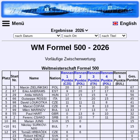
Menü
English
Ergebnisse
WM Formel 500 - 2026
Vorläufige Zwischenwertung
Weltmeisterschaft Formel 500
Rennen
Rennen
Rennen
Rennen
Rennen
Start
Ges.
1
2
3
4
5
Platz
Name
Nation
Nr.
Punkte
Punkte
Punkte
Punkte
Punkte
Punkte
(CZE)
(POL)
(ITA)
(POL)
(BUL)
1
5
Marcin ZIELIŃKSKI
POL
20
17
10
20
67
2
87
Erko AABRAMS
EST
9
20
17
17
63
3
29
Attila HAVAS
HUN
17
15
15
9
56
4
66
Guiseppe ROSSI
ITA
10
0
20
15
45
5
98
David LOUKOTKA
CZE
11
11
11
8
41
6
26
Marcel ČOPÁK
CZE
8
9
8
13
38
7
99
Milen MARINOV
BUL
13
7
13
0
33
8
55
Paul HART
GBR
0
13
9
10
32
9
2
Ferenc CSAKO
SRB
0
10
7
11
28
10
86
Marian JUNG
SVK
15
0
15
Nikolay SURKOV-
=10
91
BUL
7
8
15
NIXI
12
95
Tomáš HRBÁČEK
CZE
6
6
12
23
Robert HENCZ
SVK
0
0
36
Patrik ŠIPOŠ
SVK
0
0