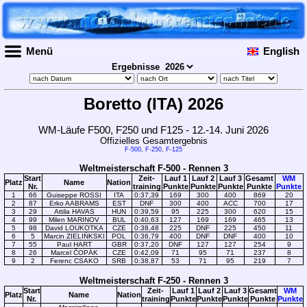
Menü
English
Ergebnisse
Boretto (ITA) 2026
WM-Läufe F500, F250 und F125 - 12.-14. Juni 2026
Offizielles Gesamtergebnis
F-500
,
F-250
,
F-125
Weltmeisterschaft F-500 - Rennen 3
Start
Zeit-
Lauf 1
Lauf 2
Lauf 3
Gesamt
WM
Platz
Name
Nation
Nr.
training
Punkte
Punkte
Punkte
Punkte
Punkte
1
66
Guiseppe ROSSI
ITA
0:37,39
169
300
400
869
20
2
87
Erko AABRAMS
EST
DNF
300
400
ACC
700
17
3
29
Attila HAVAS
HUN
0:39,59
95
225
300
620
15
4
99
Milen MARINOV
BUL
0:40,63
127
169
169
465
13
5
98
David LOUKOTKA
CZE
0:38,48
225
DNF
225
450
11
6
5
Marcin ZIELIŃKSKI
POL
0:36,79
400
DNF
DNF
400
10
7
55
Paul HART
GBR
0:37,20
DNF
127
127
254
9
8
26
Marcel ČOPÁK
CZE
0:42,09
71
95
71
237
8
9
2
Ferenc CSAKO
SRB
0:38,87
53
71
95
219
7
Weltmeisterschaft F-250 - Rennen 3
Start
Zeit-
Lauf 1
Lauf 2
Lauf 3
Gesamt
WM
Platz
Name
Nation
Nr.
training
Punkte
Punkte
Punkte
Punkte
Punkte