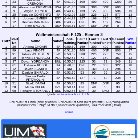
Massimiliano
1
23
ITA
0:41,90
400
400
400
1200
20
CREMONA
2
46
Alessandro CREMONA
USA
0:41,80
300
300
DNF
600
17
3
9
Wayne TURNER
GBR
0:43,42
169
127
300
596
15
4
25
Pasquale CONTENTO
ITA
0:42,06
225
225
127
577
13
5
8
Joonas LEMBER
EST
0:44,27
127
169
225
521
11
6
12
Thomas MANTRIPP
GBR
0:43,99
DNS
95
169
264
10
17
Pete NYDAHL
USA
0:44,51
DNF
DNF
DNF
0
0
Weltmeisterschaft F-125 - Rennen 3
Start
Zeit-
Lauf 1
Lauf 2
Lauf 3
Gesamt
WM
Platz
Name
Nation
Nr.
training
Punkte
Punkte
Punkte
Punkte
Punkte
1
26
Andrea ONGARI
ITA
0:50,50
169
300
400
869
20
2
99
Luca FINOTTI
ITA
0:51,30
400
400
DNF
800
17
3
91
Tobias WAHLSTEN
SWE
0:53,59
300
225
225
750
15
4
10
Henryk SYNORACKI
POL
0:52,57
71
127
169
367
13
5
37
Deyan YORDANOV
BUL
0:55,57
225
53
71
349
11
6
61
Gabriele ROSSI
ITA
0:49,83
DNF
22
300
322
10
7
12
Davide SCARPA
ITA
DNF
DNF
169
127
296
9
8
27
Daniele GHIRALDI
ITA
0:53,75
53
95
95
243
8
Simona Emilia
9
31
ITA
0:54,43
127
71
40
238
7
FITTAVOLINI
10
51
Nicolò DARAI
ITA
0:50,80
95
DNF
DNF
95
6
11
28
Martin CHLUP
CZE
0:59,14
DNF
40
53
93
5
12
98
Panayot STOYANOV
BUL
0:52,56
DNF
30
DNQ
30
4
Quelle:
motonautica.ficr.it
,
U.I.M.
DNF=Did Not Finish (nicht gewertet), DNS=Did Not Start (nicht gestartet), DSQ=Disqualified
(disqualifiziert), DNQ=Did Not Qualified (nicht qualifiziert), ACC=Accident (Unfall)
Admin