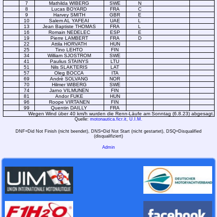
7
Mathilda WIBERG
SWE
N
8
Lucas BOYARD
FRA
C
9
Harvey SMITH
GBR
E
10
Salem AL YAFEAI
UAE
L
13
Jean Baptiste THOMAS
FRA
L
16
Romain NEDELEC
ESP
E
19
Pierre LAMBERT
FRA
D
22
Attila HORVATH
HUN
25
Tino LEHTO
FIN
34
William SJOSTROM
SWE
41
Paulius STAINYS
LTU
51
Nils SLAKTERIS
LAT
57
Oleg BOCCA
ITA
69
Andrè SOLVANG
NOR
70
Hilmer WIBERG
SWE
74
Jarno VILMUNEN
FIN
81
Andor FUKE
HUN
96
Roope VIRTANEN
FIN
99
Quentin DAILLY
FRA
Wegen Wind über 40 km/h wurden die Renn-Läufe am Sonntag (6.8.23) abgesagt.
Quelle:
motonautica.ficr.it
,
U.I.M.
DNF=Did Not Finish (nicht beendet), DNS=Did Not Start (nicht gestartet), DSQ=Disqualified
(disqualifiziert)
Admin