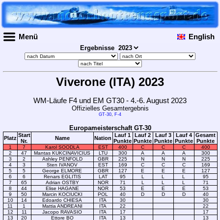
Menü
English
Ergebnisse
Viverone (ITA) 2023
WM-Läufe F4 und EM GT30 - 4.-6. August 2023
Offizielles Gesamtergebnis
GT-30
,
F-4
Europameisterschaft GT-30
Start
Lauf 1
Lauf 2
Lauf 3
Lauf 4
Gesamt
Platz
Name
Nation
Nr.
Punkte
Punkte
Punkte
Punkte
Punkte
1
7
Karol SOODLA
EST
400
C
C
C
400
2
47
Mantas KUKCINAVICIUS
LTU
300
A
A
A
300
3
2
Ashley PENFOLD
GBR
225
N
N
N
225
4
3
Sten IVANOV
EST
169
C
C
C
169
5
5
George ELMORE
GBR
127
E
E
E
127
6
6
Renars EGLITIS
LAT
95
L
L
L
95
7
65
Adrian OSTBY
NOR
71
L
L
L
71
8
44
Elise HAGANE
NOR
53
E
E
E
53
9
50
Marcin KOCIUCKI
POL
40
D
D
D
40
10
14
Edoardo CHIESA
ITA
30
30
11
1
Mattia ANDREANI
ITA
22
22
12
11
Jacopo RAVASIO
ITA
17
17
13
20
Ettore BO
ITA
13
13