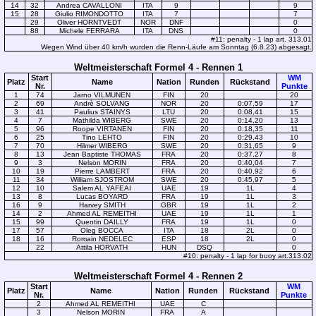
14
32
Andrea CAVALLONI
ITA
9
9
15
28
Giulio RIMONDOTTO
ITA
7
7
29
Oliver HORNTVEDT
NOR
DNF
0
88
Michele FERRARA
ITA
DNS
0
#11: penalty - 1 lap art. 313.01
Wegen Wind über 40 km/h wurden die Renn-Läufe am Sonntag (6.8.23) abgesagt.
Weltmeisterschaft Formel 4 - Rennen 1
Start
WM
Platz
Name
Nation
Runden
Rückstand
Nr.
Punkte
1
74
Jarno VILMUNEN
FIN
20
20
2
69
Andrè SOLVANG
NOR
20
0:07,59
17
3
41
Paulius STAINYS
LTU
20
0:08,41
15
4
7
Mathilda WIBERG
SWE
20
0:14,20
13
5
96
Roope VIRTANEN
FIN
20
0:18,35
11
6
25
Tino LEHTO
FIN
20
0:29,43
10
7
70
Hilmer WIBERG
SWE
20
0:31,65
9
8
13
Jean Baptiste THOMAS
FRA
20
0:37,27
8
9
3
Nelson MORIN
FRA
20
0:40,04
7
10
19
Pierre LAMBERT
FRA
20
0:40,92
6
11
34
William SJOSTROM
SWE
20
0:45,97
5
12
10
Salem AL YAFEAI
UAE
19
1L
4
13
8
Lucas BOYARD
FRA
19
1L
3
16
9
Harvey SMITH
GBR
19
1L
2
14
2
Ahmed AL REMEITHI
UAE
19
1L
1
15
99
Quentin DAILLY
FRA
19
1L
0
17
57
Oleg BOCCA
ITA
18
2L
0
18
16
Romain NEDELEC
ESP
18
2L
0
22
Attila HORVATH
HUN
DSQ
0
#10: penalty - 1 lap for buoy art.313.02
Weltmeisterschaft Formel 4 - Rennen 2
Start
WM
Platz
Name
Nation
Runden
Rückstand
Nr.
Punkte
2
Ahmed AL REMEITHI
UAE
C
3
Nelson MORIN
FRA
A