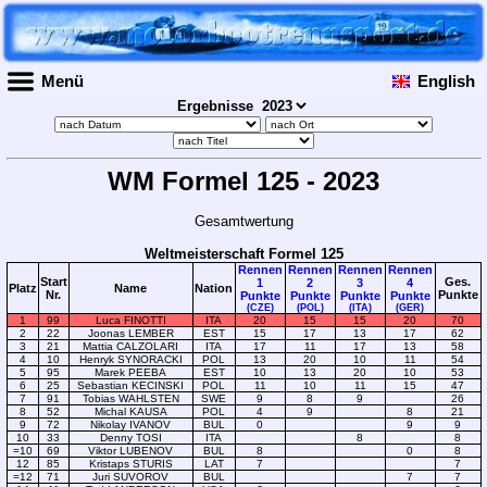
Menü
English
Ergebnisse
WM Formel 125 - 2023
Gesamtwertung
Weltmeisterschaft Formel 125
Rennen
Rennen
Rennen
Rennen
Start
Ges.
1
2
3
4
Platz
Name
Nation
Nr.
Punkte
Punkte
Punkte
Punkte
Punkte
(CZE)
(POL)
(ITA)
(GER)
1
99
Luca FINOTTI
ITA
20
15
15
20
70
2
22
Joonas LEMBER
EST
15
17
13
17
62
3
21
Mattia CALZOLARI
ITA
17
11
17
13
58
4
10
Henryk SYNORACKI
POL
13
20
10
11
54
5
95
Marek PEEBA
EST
10
13
20
10
53
6
25
Sebastian KECINSKI
POL
11
10
11
15
47
7
91
Tobias WAHLSTEN
SWE
9
8
9
26
8
52
Michal KAUSA
POL
4
9
8
21
9
72
Nikolay IVANOV
BUL
0
9
9
10
33
Denny TOSI
ITA
8
8
=10
69
Viktor LUBENOV
BUL
8
0
8
12
85
Kristaps STURIS
LAT
7
7
=12
71
Juri SUVOROV
BUL
7
7