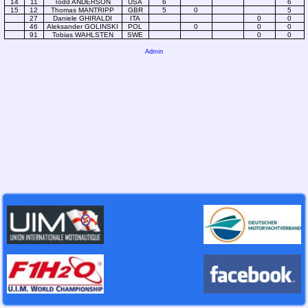
14
11
Todd ANDERSON
USA
6
6
15
12
Thomas MANTRIPP
GBR
5
0
5
27
Daniele GHIRALDI
ITA
0
0
46
Aleksander GOLINSKI
POL
0
0
0
91
Tobias WAHLSTEN
SWE
0
0
Admin