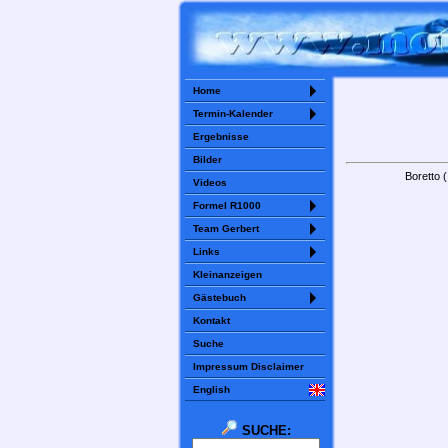
Home
Termin-Kalender
Ergebnisse
Bilder
Boretto 
Videos
Formel R1000
Team Gerbert
Links
Kleinanzeigen
Gästebuch
Kontakt
Suche
Impressum Disclaimer
English
SUCHE: